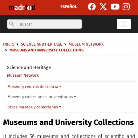
Skip to main content
ESPAÑOL
Search
Breadcrumb
INICIO
SCIENCE AND HERITAGE
MUSEUM NETWORK
MUSEUMS AND UNIVERSITY COLLECTIONS
Secondary breadcrumb
Science and Heritage
Museum Network
Main menu level 4
Museos y centros de ciencia
Museos y colecciones universitarias
Otros museos y colecciones
Museums and University Collections
It includes 56 museums and collections of scientific and