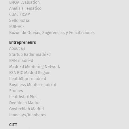
ENQA Evaluation
Análisis Temático
CUALIFICAM
Sello Sofía
EUR-ACE
Buzón de Quejas, Sugerencias y Felicitaciones
Entrepreneurs
About us
Startup Radar madri+d
BAN madri+d
Madri+d Mentoring Network
ESA BIC Madrid Region
healthStart madri+d
Business Mentor madri+d
Studies
healthstartPlus
Deeptech Madrid
Govtechlab Madrid
Innodays/Innobares
CITT