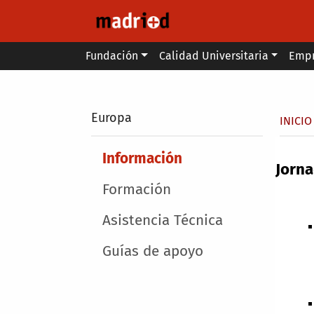
Pasar al contenido principal
Main menu
Fundación
Calidad Universitaria
Emp
Secondary breadcrumb
Europa
Sobr
INICIO
Main menu
Información
Jorna
Formación
Asistencia Técnica
Guías de apoyo