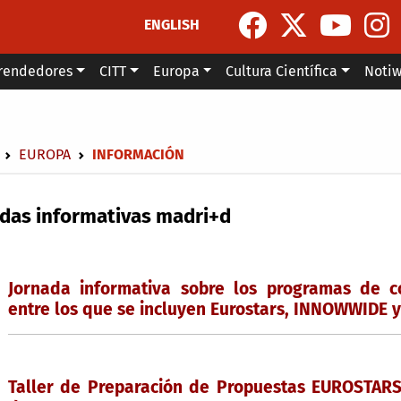
ENGLISH
rendedores
CITT
Europa
Cultura Científica
Noti
escribir enlaces de ayuda a la navegación
EUROPA
INFORMACIÓN
das informativas madri+d
Jornada informativa sobre los programas de co
entre los que se incluyen Eurostars, INNOWWIDE y
Taller de Preparación de Propuestas EUROSTARS-