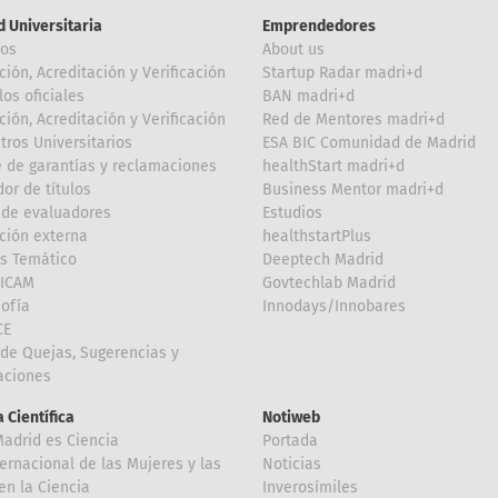
d Universitaria
Emprendedores
ros
About us
ción, Acreditación y Verificación
Startup Radar madri+d
los oficiales
BAN madri+d
ción, Acreditación y Verificación
Red de Mentores madri+d
tros Universitarios
ESA BIC Comunidad de Madrid
 de garantías y reclamaciones
healthStart madri+d
or de títulos
Business Mentor madri+d
de evaluadores
Estudios
ción externa
healthstartPlus
is Temático
Deeptech Madrid
FICAM
Govtechlab Madrid
Sofía
Innodays/Innobares
CE
de Quejas, Sugerencias y
taciones
 Científica
Notiweb
Madrid es Ciencia
Portada
ternacional de las Mujeres y las
Noticias
en la Ciencia
Inverosímiles