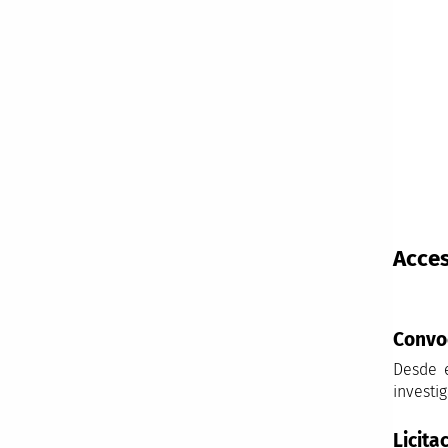
Acces
Convo
Desde 
investi
Licita