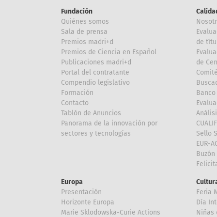
Fundación
Calida
Quiénes somos
Nosot
Sala de prensa
Evalua
Premios madri+d
de títu
Premios de Ciencia en Español
Evalua
Publicaciones madri+d
de Cen
Portal del contratante
Comité
Compendio legislativo
Buscad
Formación
Banco 
Contacto
Evalua
Tablón de Anuncios
Anális
Panorama de la innovación por
CUALI
sectores y tecnologías
Sello 
EUR-A
Buzón 
Felici
Europa
Cultura
Presentación
Feria 
Horizonte Europa
Día In
Marie Sklodowska-Curie Actions
Niñas 