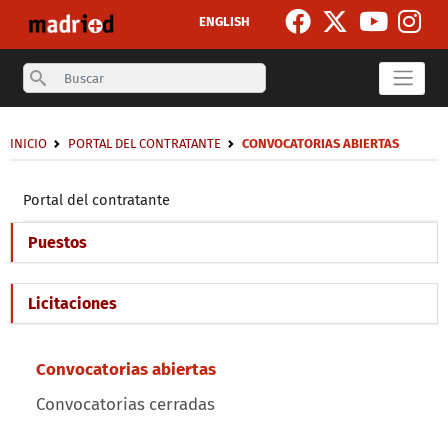
Pasar al contenido principal
ENGLISH
Search
Sobrescribir enlaces de ayuda a la navegación
INICIO
PORTAL DEL CONTRATANTE
CONVOCATORIAS ABIERTAS
Secondary breadcrumb
Portal del contratante
Puestos
Licitaciones
Main menu
Convocatorias abiertas
Convocatorias cerradas