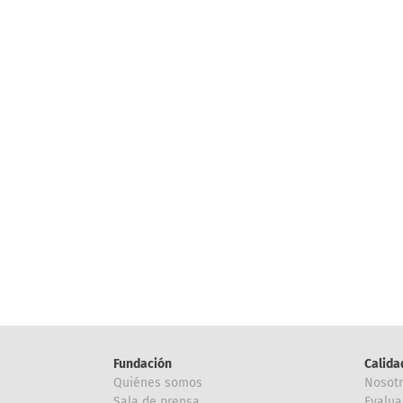
Fundación
Calida
Quiénes somos
Nosot
Sala de prensa
Evalua