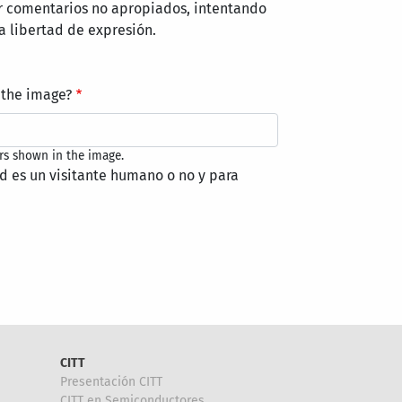
r comentarios no apropiados, intentando
a libertad de expresión.
 the image?
rs shown in the image.
ed es un visitante humano o no y para
CITT
Presentación CITT
CITT en Semiconductores