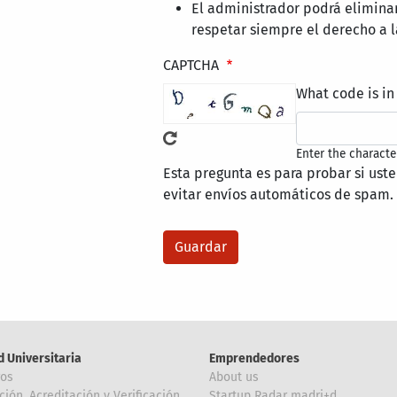
El administrador podrá elimina
respetar siempre el derecho a l
CAPTCHA
What code is in
Enter the characte
Esta pregunta es para probar si ust
evitar envíos automáticos de spam.
d Universitaria
Emprendedores
ros
About us
ción, Acreditación y Verificación
Startup Radar madri+d