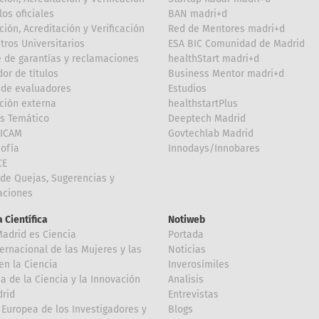
los oficiales
BAN madri+d
ción, Acreditación y Verificación
Red de Mentores madri+d
tros Universitarios
ESA BIC Comunidad de Madrid
 de garantías y reclamaciones
healthStart madri+d
or de títulos
Business Mentor madri+d
de evaluadores
Estudios
ción externa
healthstartPlus
is Temático
Deeptech Madrid
FICAM
Govtechlab Madrid
Sofía
Innodays/Innobares
CE
de Quejas, Sugerencias y
taciones
 Científica
Notiweb
Madrid es Ciencia
Portada
ternacional de las Mujeres y las
Noticias
en la Ciencia
Inverosímiles
 de la Ciencia y la Innovación
Analisis
rid
Entrevistas
Europea de los Investigadores y
Blogs