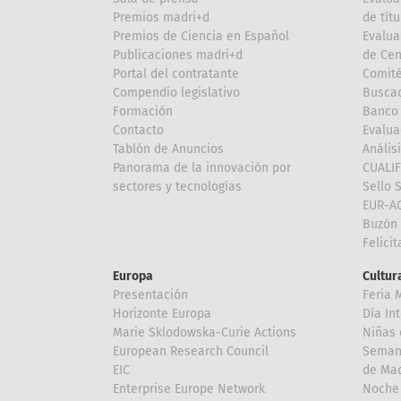
Premios madri+d
de títu
Premios de Ciencia en Español
Evalua
Publicaciones madri+d
de Cen
Portal del contratante
Comité
Compendio legislativo
Buscad
Formación
Banco 
Contacto
Evalua
Tablón de Anuncios
Anális
Panorama de la innovación por
CUALI
sectores y tecnologías
Sello 
EUR-A
Buzón 
Felici
Europa
Cultura
Presentación
Feria 
Horizonte Europa
Día In
Marie Sklodowska-Curie Actions
Niñas 
European Research Council
Semana
EIC
de Mad
Enterprise Europe Network
Noche 