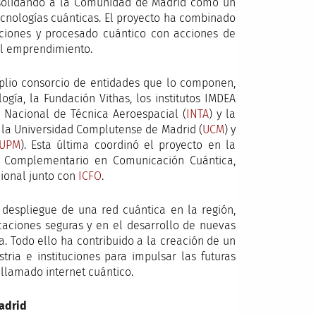
solidando a la Comunidad de Madrid como un
ecnologías cuánticas. El proyecto ha combinado
caciones y procesado cuántico con acciones de
al emprendimiento.
amplio consorcio de entidades que lo componen,
ogía, la Fundación Vithas, los institutos IMDEA
o Nacional de Técnica Aeroespacial (
INTA
) y la
, la Universidad Complutense de Madrid (
UCM
) y
UPM
). Esta última coordinó el proyecto en la
 Complementario en Comunicación Cuántica,
ional junto con
ICFO
.
l despliegue de una red cuántica en la región,
aciones seguras y en el desarrollo de nuevas
. Todo ello ha contribuido a la creación de un
stria e instituciones para impulsar las futuras
 llamado internet cuántico.
adrid