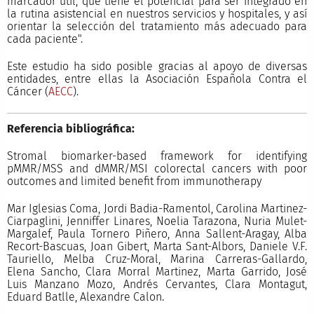
marcador útil, que tiene el potencial para ser integrado en
la rutina asistencial en nuestros servicios y hospitales, y así
orientar la selección del tratamiento más adecuado para
cada paciente".
Este estudio ha sido posible gracias al apoyo de diversas
entidades, entre ellas la Asociación Española Contra el
Cáncer (
AECC
).
Referencia bibliográfica:
Stromal biomarker-based framework for identifying
pMMR/MSS and dMMR/MSI colorectal cancers with poor
outcomes and limited benefit from immunotherapy
Mar Iglesias Coma, Jordi Badia-Ramentol, Carolina Martinez-
Ciarpaglini, Jenniffer Linares, Noelia Tarazona, Nuria Mulet-
Margalef, Paula Tornero Piñero, Anna Sallent-Aragay, Alba
Recort-Bascuas, Joan Gibert, Marta Sant-Albors, Daniele V.F.
Tauriello, Melba Cruz-Moral, Marina Carreras-Gallardo,
Elena Sancho, Clara Morral Martinez, Marta Garrido, José
Luis Manzano Mozo, Andrés Cervantes, Clara Montagut,
Eduard Batlle, Alexandre Calon.