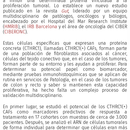
a inhibir una determinada proteína vinculada a la
proliferación tumoral. Lo establece un nuevo estudio
publicado en la revista
Gut
, liderado por un equipo
multidisciplinario de patólogos, oncólogos y biólogos,
encabezado por el Hospital del Mar Research Institute
(
HMRIB
), el
IRB Barcelona
y el área de oncología del CIBER
(
CIBERONC
).
Estas células específicas que expresan una proteína
concreta (CTHRC1), llamadas CTHRC1(+) CAFs, forman parte
de una población de fibroblastos asociados al cáncer,
células del tejido conectivo que, en el caso de los tumores,
forman parte de su entorno y les ayudan a proliferar. Para
determinar su potencial papel como biomarcador,
mediante pruebas inmunohistoquímicas que se aplican de
rutina en servicios de Patología, en el caso de los tumores
de colon y recto y saber si mantienen esta capacidad
proliferativa, ha hecho falta un complejo proceso de
validación multidisciplinario.
En primer lugar, se estudió el potencial de los CTHRC1(+)
CAFs como marcadores predictivos de respuesta a
tratamiento en 17 cohortes con muestras de cerca de 3.000
pacientes. Después, se analizó el ARN de células tumorales
de forma individual para determinar que células eran más