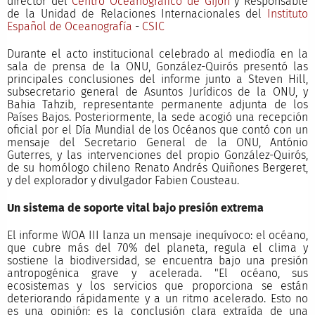
director del
Centro Oceanográfico de Gijón
y Responsable
de la Unidad de Relaciones Internacionales del
Instituto
Español de Oceanografía
-
CSIC
Durante el acto institucional celebrado al mediodía en la
sala de prensa de la ONU, González-Quirós presentó las
principales conclusiones del informe junto a Steven Hill,
subsecretario general de Asuntos Jurídicos de la ONU, y
Bahia Tahzib, representante permanente adjunta de los
Países Bajos. Posteriormente, la sede acogió una recepción
oficial por el Día Mundial de los Océanos que contó con un
mensaje del Secretario General de la ONU, António
Guterres, y las intervenciones del propio González-Quirós,
de su homólogo chileno Renato Andrés Quiñones Bergeret,
y del explorador y divulgador Fabien Cousteau.
Un sistema de soporte vital bajo presión extrema
El informe WOA III lanza un mensaje inequívoco: el océano,
que cubre más del 70% del planeta, regula el clima y
sostiene la biodiversidad, se encuentra bajo una presión
antropogénica grave y acelerada. "El océano, sus
ecosistemas y los servicios que proporciona se están
deteriorando rápidamente y a un ritmo acelerado. Esto no
es una opinión; es la conclusión clara extraída de una