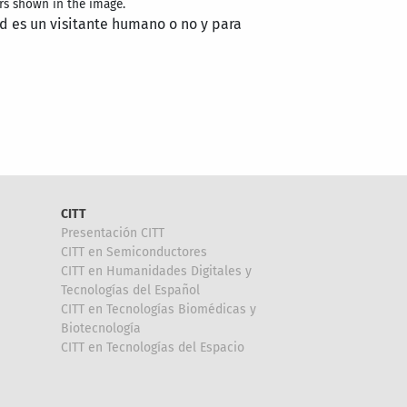
rs shown in the image.
ed es un visitante humano o no y para
CITT
Presentación CITT
CITT en Semiconductores
CITT en Humanidades Digitales y
Tecnologías del Español
CITT en Tecnologías Biomédicas y
Biotecnología
CITT en Tecnologías del Espacio