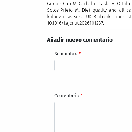
Gómez-Cao M, Carballo-Casla A, Ortolá R
Sotos-Prieto M. Diet quality and all-c
kidney disease: a UK Biobank cohort stud
10.1016/j.ajcnut.2026.101237.
Añadir nuevo comentario
Su nombre
Comentario