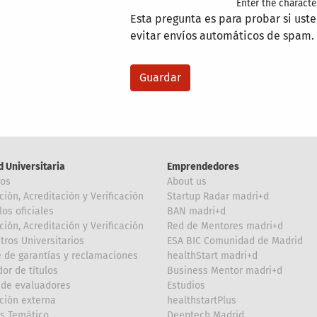
Enter the characte
Esta pregunta es para probar si ust
evitar envíos automáticos de spam.
d Universitaria
Emprendedores
ros
About us
ción, Acreditación y Verificación
Startup Radar madri+d
los oficiales
BAN madri+d
ción, Acreditación y Verificación
Red de Mentores madri+d
tros Universitarios
ESA BIC Comunidad de Madrid
 de garantías y reclamaciones
healthStart madri+d
or de títulos
Business Mentor madri+d
de evaluadores
Estudios
ción externa
healthstartPlus
is Temático
Deeptech Madrid