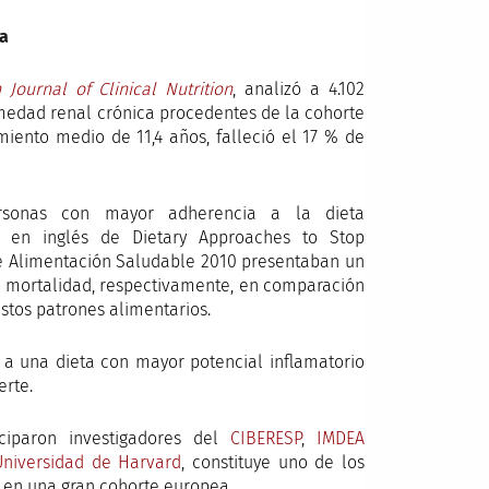
ta
Journal of Clinical Nutrition
, analizó a 4.102
rmedad renal crónica procedentes de la cohorte
miento medio de 11,4 años, falleció el 17 % de
ersonas con mayor adherencia a la dieta
s en inglés de Dietary Approaches to Stop
de Alimentación Saludable 2010 presentaban un
e mortalidad, respectivamente, en comparación
tos patrones alimentarios.
 a una dieta con mayor potencial inflamatorio
erte.
ciparon investigadores del
CIBERESP
,
IMDEA
Universidad de Harvard
, constituye uno de los
s en una gran cohorte europea.