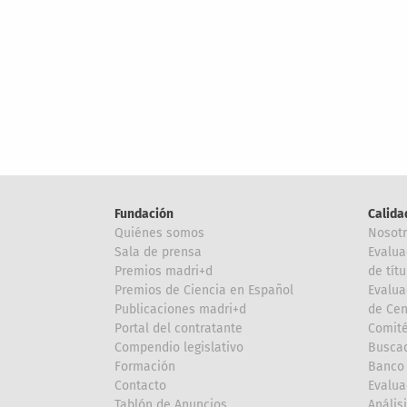
Fundación
Calida
Quiénes somos
Nosot
Sala de prensa
Evalua
Premios madri+d
de títu
Premios de Ciencia en Español
Evalua
Publicaciones madri+d
de Cen
Portal del contratante
Comité
Compendio legislativo
Buscad
Formación
Banco 
Contacto
Evalua
Tablón de Anuncios
Anális