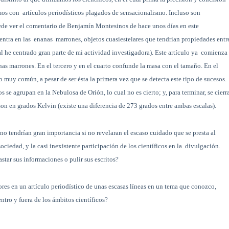
mos con
artículos periodísticos plagados de sensacionalismo. Incluso son
ede ver el comentario de Benjamín Montesinos de hace unos días en este
centra en las enanas
marrones, objetos cuasiestelares que tendrían propiedades entr
cual he centrado gran parte de mi actividad investigadora). Este artículo ya comienza
anas marrones. En el tercero y en el cuarto confunde la masa con el tamaño. En el
muy común, a pesar de ser ésta la primera vez que se detecta este tipo de sucesos.
 se agrupan en la Nebulosa de Orión, lo cual no es cierto; y, para terminar, se cierr
on en grados Kelvin (existe una diferencia de 273 grados entre ambas escalas).
 no tendrían gran importancia si no revelaran el escaso cuidado que se presta al
ociedad, y la casi inexistente participación de los científicos en la
divulgación.
astar sus informaciones o pulir sus escritos?
rores en un artículo periodístico de unas escasas líneas en un tema que conozco,
ntro y fuera de los ámbitos científicos?