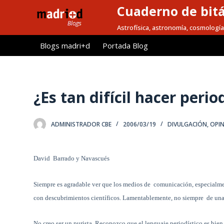
Cuaderno de bitá
S
a
Astrofísica, astronomía, cosmología
l
Blogs madri+d
Portada Blog
t
a
r
a
¿Es tan difícil hacer peri
l
c
ADMINISTRADOR CBE
2006/03/19
DIVULGACIÓN
,
OPI
o
n
t
David
Barrado y Navascués
e
n
Siempre es agradable ver que los medios de
comunicación, especialmen
i
con descubrimientos científicos. Lamentablemente, no siempre
de un
d
o
No creo ser un purista. Reconozco que el lenguaje periodístico es bien d