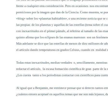
frente a cualquier otra consideración. Pero en ocasiones nos encontra
perniciosos por la imagen que dan de la Ciencia. Como muestra, se pu
«blog» sobre los «planetas habitables», o una reciente noticia que se 
las propias
de los planetas y aquellas de las estrellas (tema sobre el 
con inexactitudes en el primer párrafo, al referirse al tamaño de las en
quinto afirma que los eclipses de las enanas marrones son un fenómeno 
Más adelante se dice que las estrellas de menos de diez millones de años
el artículo dando temperaturas en grados Celsius, cuando en realidad s
Todas estas inexactitudes, medias verdades
o, sencillamente, mentiras
redactar el artículo,
la escasa formación científica de gran parte de la s
¿Les cuesta tanto a los periodistas contactar con científicos para contr
Al igual que a Benjamin,
me entristece pensar que si detecto tantos er
¿cuántos errores aceptaré en aquellos temas que me son más lejanos, de