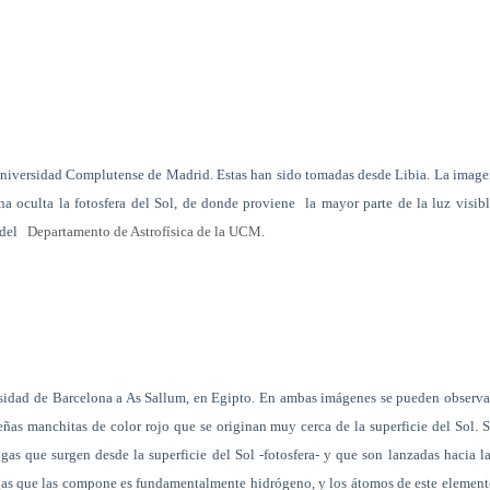
 Universidad Complutense de Madrid.
Estas han sido tomadas desde Libia. La imag
una oculta la fotosfera del Sol, de donde proviene
la mayor parte de la luz visib
a del
Departamento de Astrofísica de la UCM
.
ersidad de Barcelona a As Sallum, en Egipto. En ambas imágenes se pueden observa
eñas manchitas de color rojo que se originan muy cerca de la superficie del Sol. 
as que surgen desde la superficie del Sol -fotosfera- y que son lanzadas hacia l
el gas que las compone es fundamentalmente hidrógeno, y los átomos de este elemen