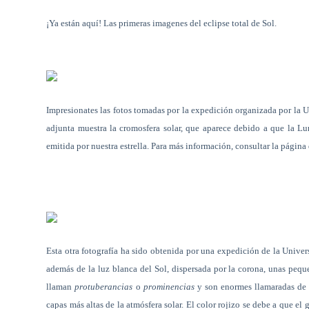
¡Ya están aquí! Las primeras imagenes del eclipse total de Sol.
Impresionates las fotos tomadas por la expedición organizada por la
adjunta muestra la cromosfera solar, que aparece debido a que la L
emitida por nuestra estrella.
Para más información, consultar la págin
Esta otra fotografía ha sido obtenida por una expedición de la Univ
además de la luz blanca del Sol, dispersada por la corona, unas pequ
llaman
protuberancias
o
prominencias
y son enormes llamaradas de g
capas más altas de la atmósfera solar. El color rojizo se debe a que 