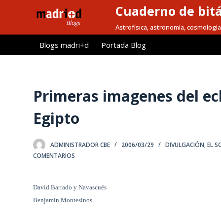
Cuaderno de bitá
S
a
Astrofísica, astronomía, cosmología
l
Blogs madri+d
Portada Blog
t
a
r
a
Primeras imagenes del ecli
l
Egipto
c
o
n
ADMINISTRADOR CBE
2006/03/29
DIVULGACIÓN
,
EL S
t
COMENTARIOS
e
n
David Barrado y Navascués
i
Benjamín Montesinos
d
o