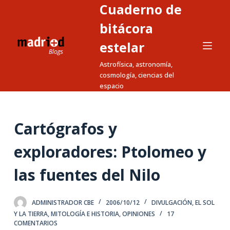
Cuaderno de
S
a
bitácora
l
estelar
t
Astrofísica, astronomía,
a
cosmología, ciencias del
r
espacio
a
l
c
Cartógrafos y
o
n
exploradores: Ptolomeo y
t
las fuentes del Nilo
e
n
i
ADMINISTRADOR CBE
2006/10/12
DIVULGACIÓN
,
EL SOL
d
Y LA TIERRA
,
MITOLOGÍA E HISTORIA
,
OPINIONES
17
COMENTARIOS
o