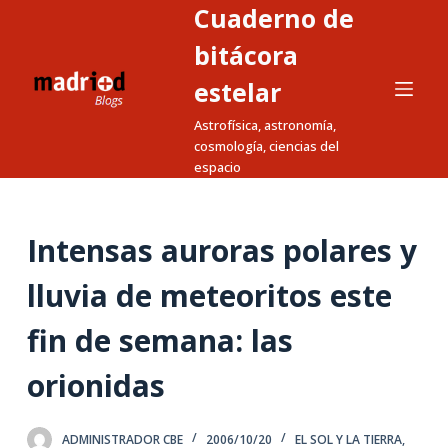
Cuaderno de
S
a
bitácora
l
estelar
t
Astrofísica, astronomía,
a
cosmología, ciencias del
r
espacio
a
l
c
Intensas auroras polares y
o
n
lluvia de meteoritos este
t
fin de semana: las
e
n
orionidas
i
d
o
ADMINISTRADOR CBE
2006/10/20
EL SOL Y LA TIERRA
,