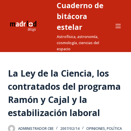
Cuaderno de
S
a
bitácora
l
estelar
t
Astrofísica, astronomía,
a
cosmología, ciencias del
r
espacio
a
l
c
La Ley de la Ciencia, los
o
n
contratados del programa
t
Ramón y Cajal y la
e
n
estabilización laboral
i
d
o
ADMINISTRADOR CBE
2007/02/14
OPINIONES
,
POLÍTICA