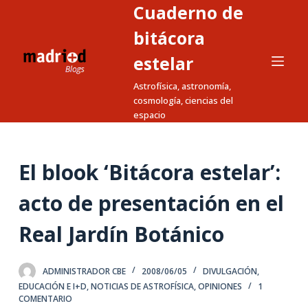
Cuaderno de
S
a
bitácora
l
estelar
t
Astrofísica, astronomía,
a
cosmología, ciencias del
r
espacio
a
l
c
El blook ‘Bitácora estelar’:
o
n
acto de presentación en el
t
Real Jardín Botánico
e
n
i
ADMINISTRADOR CBE
2008/06/05
DIVULGACIÓN
,
d
EDUCACIÓN E I+D
,
NOTICIAS DE ASTROFÍSICA
,
OPINIONES
1
COMENTARIO
o