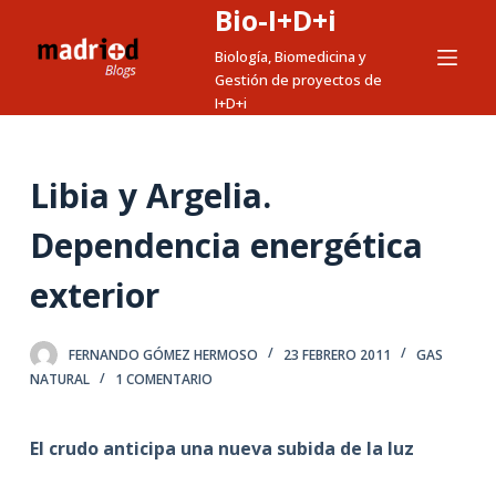
Bio-I+D+i
S
a
Biología, Biomedicina y
Gestión de proyectos de
l
I+D+i
t
a
r
Libia y Argelia.
a
l
Dependencia energética
c
exterior
o
n
t
FERNANDO GÓMEZ HERMOSO
23 FEBRERO 2011
GAS
e
NATURAL
1 COMENTARIO
n
i
El crudo anticipa una nueva subida de la luz
d
o