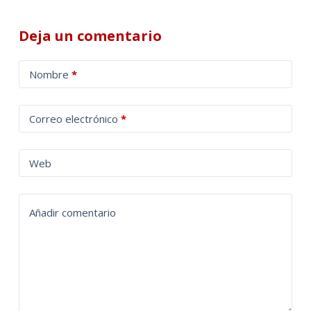
Deja un comentario
A
Nombre
*
l
t
Correo electrónico
*
e
r
n
Web
a
t
Añadir comentario
i
v
e
: