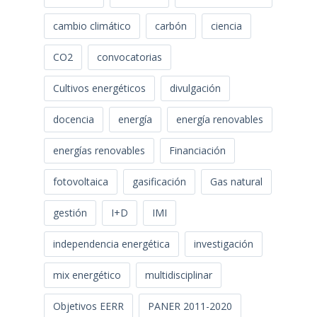
cambio climático
carbón
ciencia
CO2
convocatorias
Cultivos energéticos
divulgación
docencia
energía
energía renovables
energías renovables
Financiación
fotovoltaica
gasificación
Gas natural
gestión
I+D
IMI
independencia energética
investigación
mix energético
multidisciplinar
Objetivos EERR
PANER 2011-2020