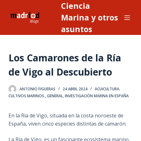
Ciencia
S
a
Marina y otros
l
asuntos
t
a
r
Los Camarones de la Ría
a
l
de Vigo al Descubierto
c
o
n
ANTONIO FIGUERAS
24 ABRIL 2024
ACUICULTURA.
CULTIVOS MARINOS.
,
GENERAL
,
INVESTIGACIÓN MARINA EN ESPAÑA
t
e
n
En la Ría de Vigo, situada en la costa noroeste de
i
España, viven cinco especies distintas de camarón.
d
o
La Ría de Vigo, es un fascinante ecosistema marino,