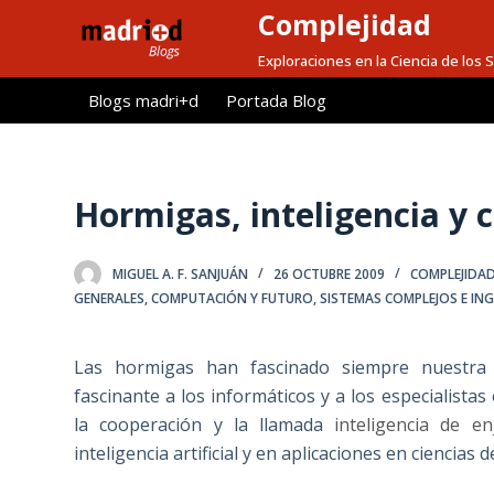
Complejidad
S
a
Exploraciones en la Ciencia de los
l
Blogs madri+d
Portada Blog
t
a
r
a
Hormigas, inteligencia y 
l
c
MIGUEL A. F. SANJUÁN
26 OCTUBRE 2009
COMPLEJIDAD
o
GENERALES
,
COMPUTACIÓN Y FUTURO
,
SISTEMAS COMPLEJOS E ING
n
t
Las hormigas han fascinado siempre nuestra 
e
fascinante a los informáticos y a los especialista
n
la cooperación y la llamada
inteligencia de e
i
inteligencia artificial y en aplicaciones en ciencias 
d
o