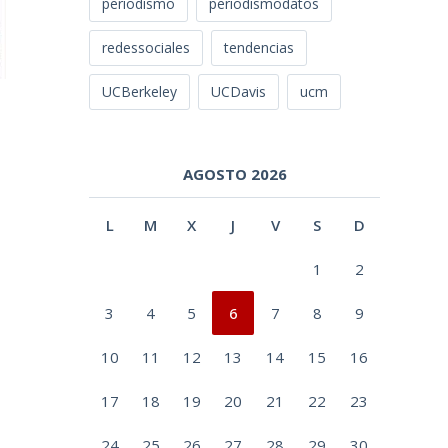
periodismo
periodismodatos
redessociales
tendencias
UCBerkeley
UCDavis
ucm
AGOSTO 2026
L
M
X
J
V
S
D
1
2
3
4
5
6
7
8
9
10
11
12
13
14
15
16
17
18
19
20
21
22
23
24
25
26
27
28
29
30