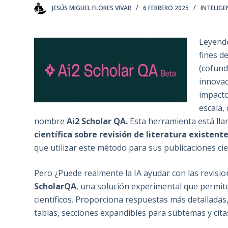
JESÚS MIGUEL FLORES VIVAR
6 FEBRERO 2025
INTELIGE
Leyendo
fines d
(cofund
innovac
impacto
escala,
nombre
Ai2 Scholar QA.
Esta herramienta está lla
científica sobre revisión de literatura existent
que utilizar este método para sus publicaciones cien
Pero ¿Puede realmente la IA ayudar con las revisi
ScholarQA
, una solución experimental que permit
científicos. Proporciona respuestas más detallada
tablas, secciones expandibles para subtemas y citas