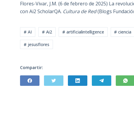
Flores-Vivar, J.M. (6 de febrero de 2025) La revoluci
con Ai2 ScholarQA.
Cultura de Red
(Blogs Fundación
# AI
# Ai2
# artificialintelligence
# ciencia
# jesusflores
Compartir: