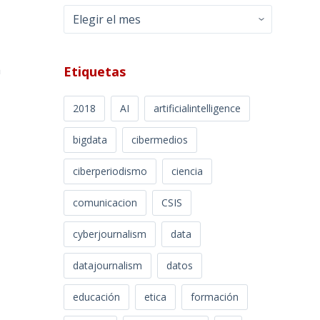
Archivos
a
Etiquetas
2018
AI
artificialintelligence
bigdata
cibermedios
ciberperiodismo
ciencia
comunicacion
CSIS
cyberjournalism
data
datajournalism
datos
educación
etica
formación