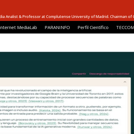
dia Analist & Professor at Complutense University of Madrid. Chairman of
Internet MediaLab
PARANINFO
Perfil Científico
TECCOM 