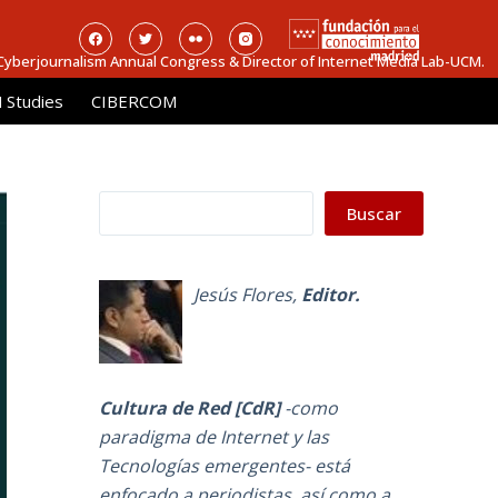
 Cyberjournalism Annual Congress & Director of Internet Media Lab-UCM.
Studies
CIBERCOM
Buscar
Buscar
Jesús Flores
,
Editor.
Cultura de Red [CdR]
-como
paradigma de Internet y las
Tecnologías emergentes-
está
enfocado a periodistas, así como a