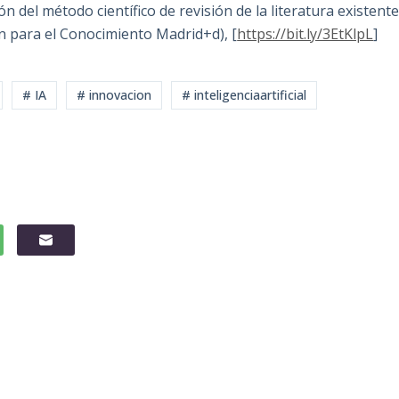
ón del método científico de revisión de la literatura existent
 para el Conocimiento Madrid+d), [
https://bit.ly/3EtKlpL
]
# IA
# innovacion
# inteligenciaartificial