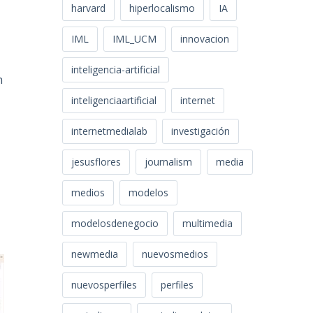
harvard
hiperlocalismo
IA
IML
IML_UCM
innovacion
inteligencia-artificial
n
inteligenciaartificial
internet
internetmedialab
investigación
jesusflores
journalism
media
medios
modelos
modelosdenegocio
multimedia
newmedia
nuevosmedios
nuevosperfiles
perfiles