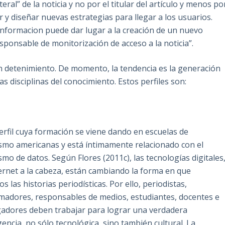
ral” de la noticia y no por el titular del artículo y menos po
 y diseñar nuevas estrategias para llegar a los usuarios.
 informacion puede dar lugar a la creación de un nuevo
ponsable de monitorización de acceso a la noticia”.
con detenimiento. De momento, la tendencia es la generación
s disciplinas del conocimiento. Estos perfiles son:
erfil cuya formación se viene dando en escuelas de
smo americanas y está íntimamente relacionado con el
smo de datos. Según Flores (2011c), las tecnologías digitales
ernet a la cabeza, están cambiando la forma en que
s las historias periodísticas. Por ello, periodistas,
adores, responsables de medios, estudiantes, docentes e
gadores deben trabajar para lograr una verdadera
encia, no sólo tecnológica, sino también cultural. La