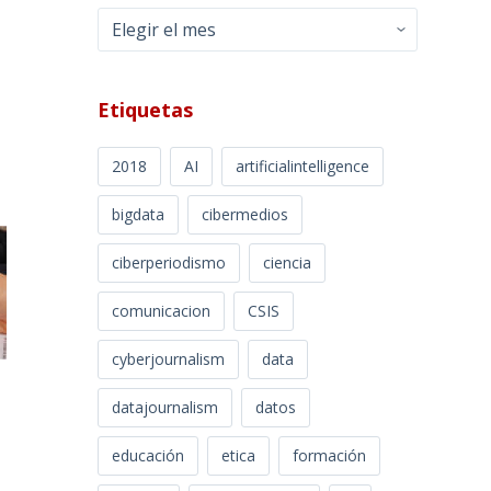
Archivos
Etiquetas
2018
AI
artificialintelligence
bigdata
cibermedios
ciberperiodismo
ciencia
comunicacion
CSIS
cyberjournalism
data
datajournalism
datos
educación
etica
formación