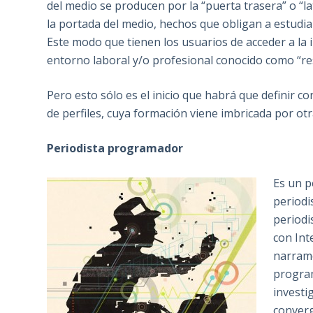
del medio se producen por la “puerta trasera” o “late
la portada del medio, hechos que obligan a estudiar
Este modo que tienen los usuarios de acceder a la
entorno laboral y/o profesional conocido como “res
Pero esto sólo es el inicio que habrá que definir 
de perfiles, cuya formación viene imbricada por otra
Periodista programador
Es un p
periodi
periodi
con Int
narramo
program
investi
converg