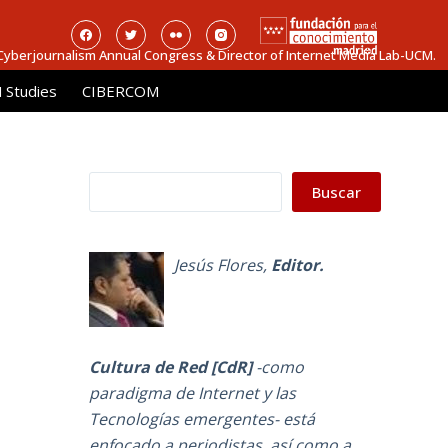
 Cyberjournalism Annual Congress & Director of Internet Media Lab-UCM.
Studies
CIBERCOM
Buscar
Buscar
Jesús Flores
,
Editor.
Cultura de Red [CdR]
-como
paradigma de Internet y las
Tecnologías emergentes-
está
enfocado a periodistas, así como a