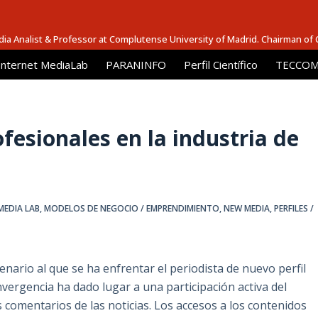
dia Analist & Professor at Complutense University of Madrid. Chairman of
Internet MediaLab
PARANINFO
Perfil Científico
TECCOM 
fesionales en la industria de
MEDIA LAB
,
MODELOS DE NEGOCIO / EMPRENDIMIENTO
,
NEW MEDIA
,
PERFILES /
ario al que se ha enfrentar el periodista de nuevo perfil
vergencia ha dado lugar a una participación activa del
os comentarios de las noticias. Los accesos a los contenidos