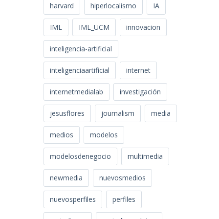
harvard
hiperlocalismo
IA
IML
IML_UCM
innovacion
inteligencia-artificial
inteligenciaartificial
internet
internetmedialab
investigación
jesusflores
journalism
media
medios
modelos
modelosdenegocio
multimedia
newmedia
nuevosmedios
nuevosperfiles
perfiles