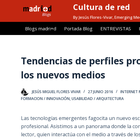
Cultura de red
S
a
By Jesús Flores-Vivar, Emerging Me
l
Blogs madri+d
Portada Blog
ENTREVISTAS
t
a
r
a
Tendencias de perfiles pro
l
los nuevos medios
c
o
n
JESÚS MIGUEL FLORES VIVAR
27 JUNIO 2016
INTERNET 
t
FORMACION / INNOVACIÓN
,
USABILIDAD / ARQUITECTURA
e
n
Las tecnologías emergentes fagocita un nuevo escen
i
profesional. Asistimos a un panorama donde la con
d
lector, quien interactúa con el medio a través de l
o