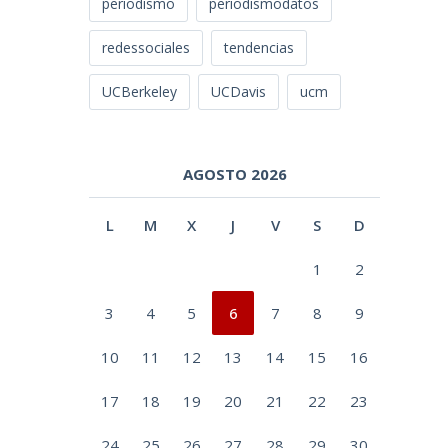
periodismo
periodismodatos
redessociales
tendencias
UCBerkeley
UCDavis
ucm
AGOSTO 2026
L
M
X
J
V
S
D
1
2
3
4
5
6
7
8
9
10
11
12
13
14
15
16
17
18
19
20
21
22
23
24
25
26
27
28
29
30