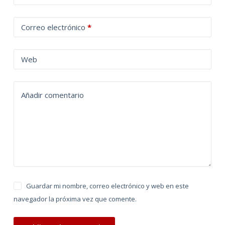
l
t
Correo electrónico
*
e
r
n
Web
a
t
Añadir comentario
i
v
e
:
Guardar mi nombre, correo electrónico y web en este
navegador la próxima vez que comente.