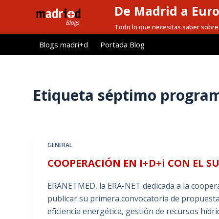
De Madrid a Eur
S
a
Todo lo que necesitas saber sobre 
l
Blogs madri+d
Portada Blog
t
a
r
a
Etiqueta
séptimo progra
l
c
o
n
GENERAL
t
COOPERACIÓN EN I+D+i CON EL S
e
n
ERANETMED, la ERA-NET dedicada a la coopera
i
publicar su primera convocatoria de propuesta
d
eficiencia energética, gestión de recursos híd
o