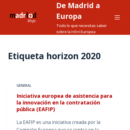
De Madrid a
S
a
Europa
l
Todo lo que necesitas saber
t
sobre la I+D+i Europea
a
r
a
Etiqueta
horizon 2020
l
c
o
n
GENERAL
t
Iniciativa europea de asistencia para
e
la innovación en la contratación
n
pública (EAFIP)
i
d
La EAFIP es una iniciativa creada por la
o
Comisión Europea que se centra en la