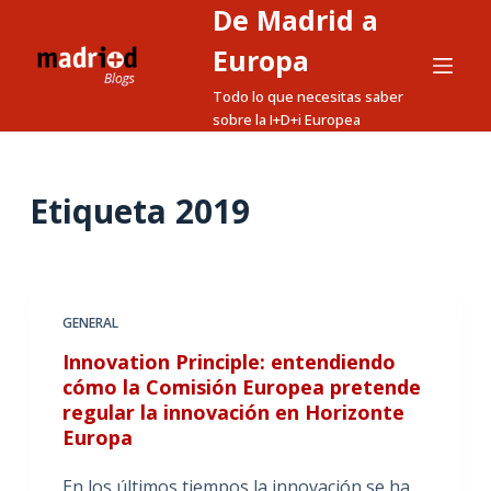
De Madrid a
S
a
Europa
l
Todo lo que necesitas saber
t
sobre la I+D+i Europea
a
r
a
Etiqueta
2019
l
c
o
n
GENERAL
t
Innovation Principle: entendiendo
e
cómo la Comisión Europea pretende
n
regular la innovación en Horizonte
i
Europa
d
o
En los últimos tiempos la innovación se ha