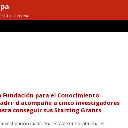
opa
la I+D+i Europea
a Fundación para el Conocimiento
adri+d acompaña a cinco investigadores
asta conseguir sus Starting Grants
 investigación madrileña está de enhorabuena. El