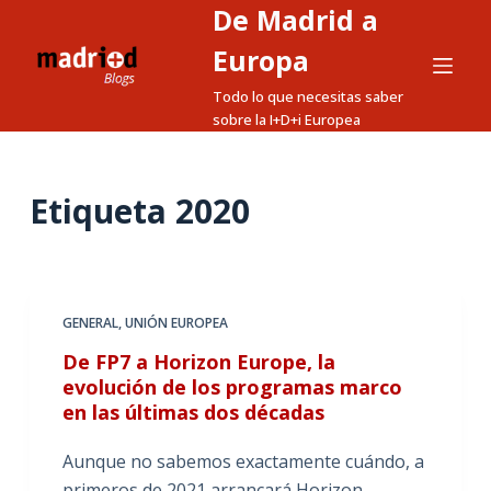
De Madrid a
S
a
Europa
l
Todo lo que necesitas saber
t
sobre la I+D+i Europea
a
r
a
Etiqueta
2020
l
c
o
n
GENERAL
,
UNIÓN EUROPEA
t
De FP7 a Horizon Europe, la
e
evolución de los programas marco
n
en las últimas dos décadas
i
d
Aunque no sabemos exactamente cuándo, a
o
primeros de 2021 arrancará Horizon