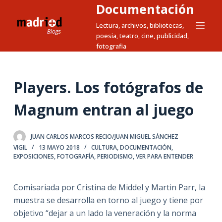
Documentación
S
a
Lectura, archivos, bibliotecas,
poesia, teatro, cine, publicidad,
l
fotografia
t
a
r
Players. Los fotógrafos de
a
l
Magnum entran al juego
c
o
JUAN CARLOS MARCOS RECIO/JUAN MIGUEL SÁNCHEZ
n
VIGIL
13 MAYO 2018
CULTURA
,
DOCUMENTACIÓN
,
t
EXPOSICIONES
,
FOTOGRAFÍA
,
PERIODISMO
,
VER PARA ENTENDER
e
n
Comisariada por Cristina de Middel y Martin Parr, la
i
muestra se desarrolla en torno al juego y tiene por
d
objetivo “dejar a un lado la veneración y la norma
o