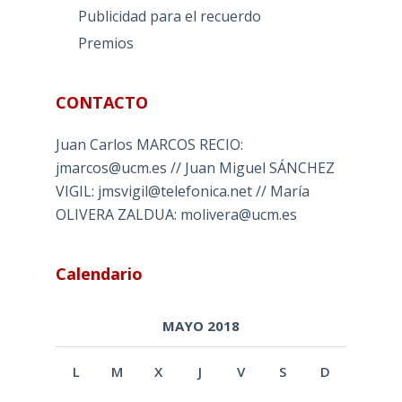
Publicidad para el recuerdo
Premios
CONTACTO
Juan Carlos MARCOS RECIO:
jmarcos@ucm.es // Juan Miguel SÁNCHEZ
VIGIL: jmsvigil@telefonica.net // María
OLIVERA ZALDUA: molivera@ucm.es
Calendario
MAYO 2018
L
M
X
J
V
S
D