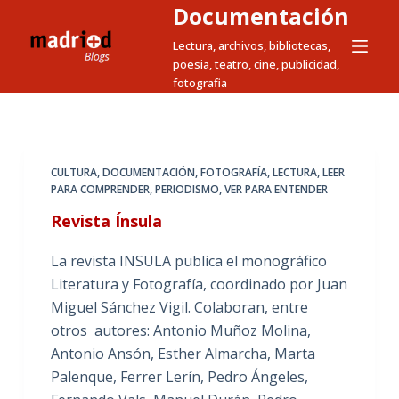
Documentación
S
a
Lectura, archivos, bibliotecas,
poesia, teatro, cine, publicidad,
l
fotografia
t
a
r
a
CULTURA
,
DOCUMENTACIÓN
,
FOTOGRAFÍA
,
LECTURA
,
LEER
l
PARA COMPRENDER
,
PERIODISMO
,
VER PARA ENTENDER
c
Revista Ínsula
o
n
La revista INSULA publica el monográfico
t
Literatura y Fotografía, coordinado por Juan
e
Miguel Sánchez Vigil. Colaboran, entre
n
otros autores: Antonio Muñoz Molina,
i
Antonio Ansón, Esther Almarcha, Marta
d
Palenque, Ferrer Lerín, Pedro Ángeles,
o