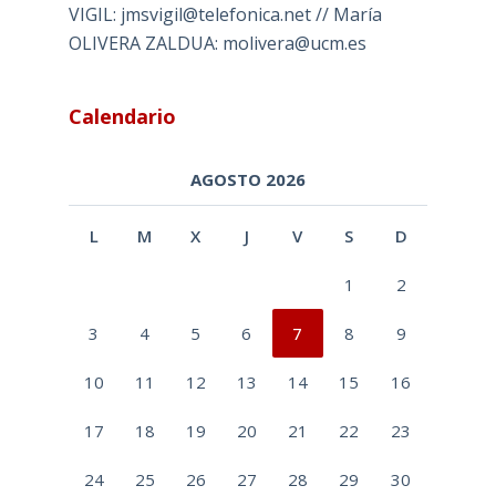
VIGIL: jmsvigil@telefonica.net // María
OLIVERA ZALDUA: molivera@ucm.es
Calendario
AGOSTO 2026
L
M
X
J
V
S
D
1
2
3
4
5
6
7
8
9
10
11
12
13
14
15
16
17
18
19
20
21
22
23
24
25
26
27
28
29
30