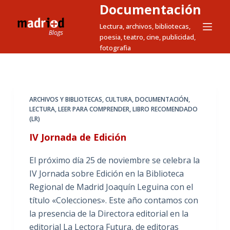
Documentación
S
a
Lectura, archivos, bibliotecas,
poesia, teatro, cine, publicidad,
l
fotografia
t
a
r
a
ARCHIVOS Y BIBLIOTECAS
,
CULTURA
,
DOCUMENTACIÓN
,
l
LECTURA
,
LEER PARA COMPRENDER
,
LIBRO RECOMENDADO
c
(LR)
o
IV Jornada de Edición
n
t
El próximo día 25 de noviembre se celebra la
e
IV Jornada sobre Edición en la Biblioteca
n
Regional de Madrid Joaquín Leguina con el
i
título «Colecciones». Este año contamos con
d
la presencia de la Directora editorial en la
o
editorial La Lectora Futura, de editoras