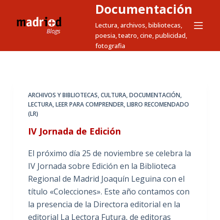
Documentación
S
a
Lectura, archivos, bibliotecas,
poesia, teatro, cine, publicidad,
l
fotografia
t
a
r
a
ARCHIVOS Y BIBLIOTECAS
,
CULTURA
,
DOCUMENTACIÓN
,
l
LECTURA
,
LEER PARA COMPRENDER
,
LIBRO RECOMENDADO
c
(LR)
o
IV Jornada de Edición
n
t
El próximo día 25 de noviembre se celebra la
e
IV Jornada sobre Edición en la Biblioteca
n
Regional de Madrid Joaquín Leguina con el
i
título «Colecciones». Este año contamos con
d
la presencia de la Directora editorial en la
o
editorial La Lectora Futura, de editoras