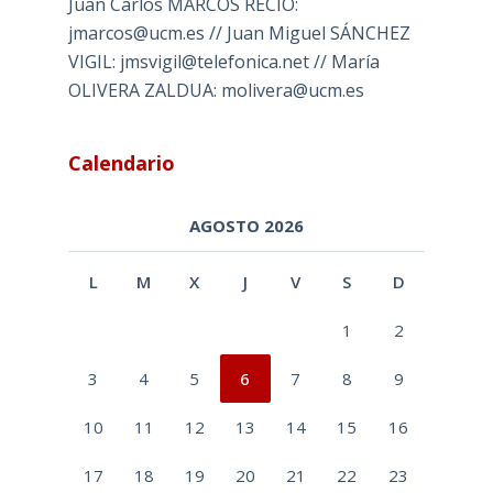
Juan Carlos MARCOS RECIO:
jmarcos@ucm.es // Juan Miguel SÁNCHEZ
VIGIL: jmsvigil@telefonica.net // María
OLIVERA ZALDUA: molivera@ucm.es
Calendario
AGOSTO 2026
L
M
X
J
V
S
D
1
2
3
4
5
6
7
8
9
10
11
12
13
14
15
16
17
18
19
20
21
22
23