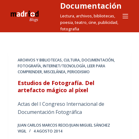
Documentación
S
a
Lectura, archivos, bibliotecas,
poesia, teatro, cine, publicidad,
l
fotografia
t
a
r
a
ARCHIVOS Y BIBLIOTECAS
,
CULTURA
,
DOCUMENTACIÓN
,
l
FOTOGRAFÍA
,
INTERNET/TECNOLOGÍA
,
LEER PARA
c
COMPRENDER
,
MISCELÁNEA
,
PERIODISMO
o
Estudios de Fotografía. Del
n
artefacto mágico al píxel
t
Actas del I Congreso Internacional de
e
Documentación Fotográfica
n
i
JUAN CARLOS MARCOS RECIO/JUAN MIGUEL SÁNCHEZ
d
VIGIL
4 AGOSTO 2014
o