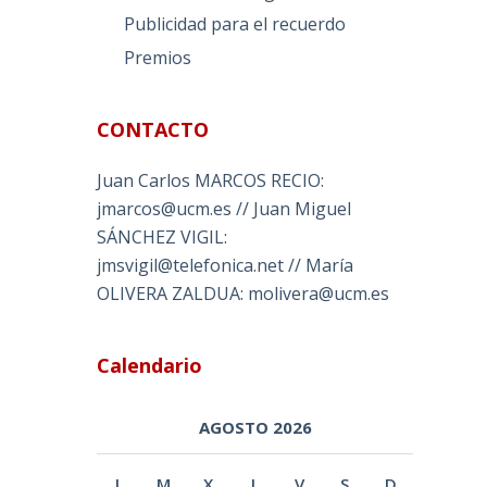
Publicidad para el recuerdo
Premios
CONTACTO
Juan Carlos MARCOS RECIO:
jmarcos@ucm.es // Juan Miguel
SÁNCHEZ VIGIL:
jmsvigil@telefonica.net // María
OLIVERA ZALDUA: molivera@ucm.es
Calendario
AGOSTO 2026
L
M
X
J
V
S
D