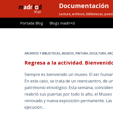
Documentación
S
a
Lectura, archivos, bibliotecas, poesi
l
Portada Blog
Blogs madri+d
t
a
r
a
l
ARCHIVOS Y BIBLIOTECAS
,
MUSEOS
,
PINTURA, ESCULTURA, ARQ
c
Regresa a la actividad. Bienveni
o
n
Siempre es bienvenido un museo. El ser humano 
t
En este caso, se trata de un reencuentro, de 
e
patrimonio etnológico. Esta semana, coincidien
n
reabrió sus puertas por todo lo alto, el Museo 
i
renovado y nueva exposición permanente. Las s
d
ejecución…
o