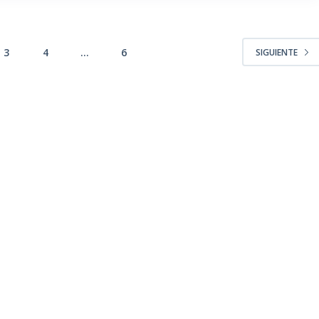
3
4
…
6
SIGUIENTE