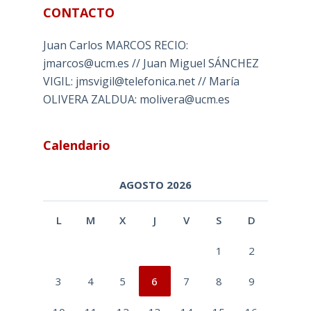
CONTACTO
Juan Carlos MARCOS RECIO:
jmarcos@ucm.es // Juan Miguel SÁNCHEZ
VIGIL: jmsvigil@telefonica.net // María
OLIVERA ZALDUA: molivera@ucm.es
Calendario
AGOSTO 2026
L
M
X
J
V
S
D
1
2
3
4
5
6
7
8
9