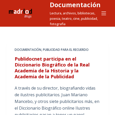
Documentación
S
a
Lectura, archivos, bibliotecas,
poesia, teatro, cine, publicidad,
l
fotografia
t
a
r
a
DOCUMENTACIÓN
,
PUBLICIDAD PARA EL RECUERDO
l
Publidocnet participa en el
c
Diccionario Biográfico de la Real
o
Academia de la Historia y la
n
Academia de la Publicidad
t
e
A través de su director, biografiando vidas
n
de ilustres publicitarios. Juan Mariano
i
Mancebo, y otros siete publicitarios más, en
d
el Diccionario Biográfico online Ilustres
o
publicitarios pasan a tener un papel