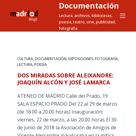
Documentación
S
a
Lectura, archivos, bibliotecas,
poesia, teatro, cine, publicidad,
l
fotografia
t
a
r
a
CULTURA
,
DOCUMENTACIÓN
,
EXPOSICIONES
,
FOTOGRAFÍA
,
l
LECTURA
,
POESÍA
c
DOS MIRADAS SOBRE ALEIXANDRE:
o
JOAQUÍN ALCÓN Y JOSÉ LAMARCA
n
t
ATENEO DE MADRID Calle del Prado, 19
e
SALA ESPACIO PRADO Del 22 al 29 de marzo
n
(de 18.00 a 20.00 horas) Inauguración:
i
viernes, 22 de marzo, a las 20.00 horas El 30
d
de junio de 2018 la Asociación de Amigos de
o
Vicente Aleixandre inauguraba en la mítica