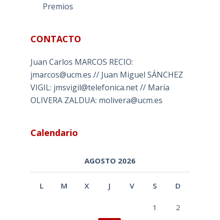
Premios
CONTACTO
Juan Carlos MARCOS RECIO:
jmarcos@ucm.es // Juan Miguel SÁNCHEZ
VIGIL: jmsvigil@telefonica.net // María
OLIVERA ZALDUA: molivera@ucm.es
Calendario
AGOSTO 2026
L
M
X
J
V
S
D
1
2