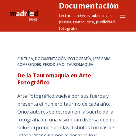
Documentación
S
a
Lectura, archivos, bibliotecas,
poesia, teatro, cine, publicidad,
l
fotografia
t
a
r
a
CULTURA
,
DOCUMENTACIÓN
,
FOTOGRAFÍA
,
LEER PARA
l
COMPRENDER
,
PERIODISMO
,
TAUROMAQUIA
c
De la Tauromaquia en Arte
o
Fotográfico
n
t
Arte Fotográfico vuelve por sus fueros y
e
presenta el número taurino de cada año.
n
Once autores se recrean en la suerte de la
i
fotografía en una visión tan diversa que no
d
solo sorprende por las distintas formas de
o
interpretar sino por el desarrollo y