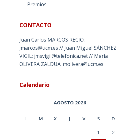
Premios
CONTACTO
Juan Carlos MARCOS RECIO:
jmarcos@ucm.es // Juan Miguel SÁNCHEZ
VIGIL: jmsvigil@telefonica.net // María
OLIVERA ZALDUA: molivera@ucm.es
Calendario
AGOSTO 2026
L
M
X
J
V
S
D
1
2