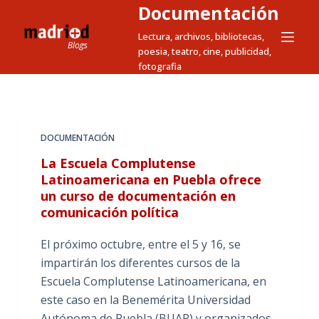
Documentación
S
a
Lectura, archivos, bibliotecas,
poesia, teatro, cine, publicidad,
l
fotografia
t
a
r
a
DOCUMENTACIÓN
l
La Escuela Complutense
c
Latinoamericana en Puebla ofrece
o
un curso de documentación en
n
comunicación política
t
e
El próximo octubre, entre el 5 y 16, se
n
impartirán los diferentes cursos de la
i
Escuela Complutense Latinoamericana, en
d
este caso en la Benemérita Universidad
o
Autónoma de Puebla (BUAP) y organizados