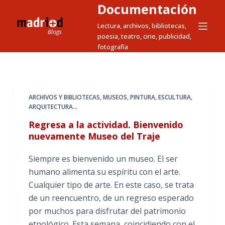
Documentación
S
a
Lectura, archivos, bibliotecas,
poesia, teatro, cine, publicidad,
l
fotografia
t
a
r
a
ARCHIVOS Y BIBLIOTECAS
,
MUSEOS
,
PINTURA, ESCULTURA,
l
ARQUITECTURA...
c
Regresa a la actividad. Bienvenido
o
nuevamente Museo del Traje
n
t
Siempre es bienvenido un museo. El ser
e
humano alimenta su espíritu con el arte.
n
Cualquier tipo de arte. En este caso, se trata
i
de un reencuentro, de un regreso esperado
d
por muchos para disfrutar del patrimonio
o
etnológico. Esta semana, coincidiendo con el