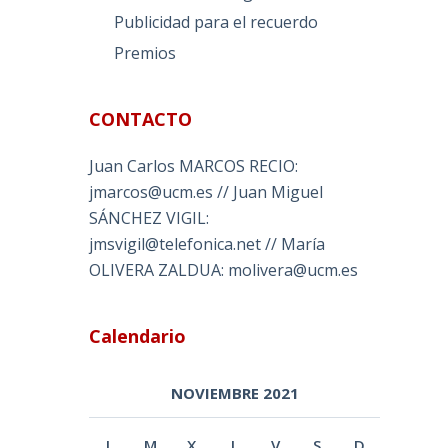
Publicidad para el recuerdo
Premios
CONTACTO
Juan Carlos MARCOS RECIO:
jmarcos@ucm.es // Juan Miguel
SÁNCHEZ VIGIL:
jmsvigil@telefonica.net // María
OLIVERA ZALDUA: molivera@ucm.es
Calendario
NOVIEMBRE 2021
L
M
X
J
V
S
D