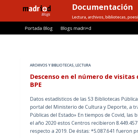
Documentación
S
a
Lectura, archivos, bibliotecas, poesi
l
Portada Blog
Blogs madri+d
t
a
r
a
l
ARCHIVOS Y BIBLIOTECAS
,
LECTURA
c
Descenso en el número de visitas d
o
BPE
n
t
Datos estadísticos de las 53 Bibliotecas Públic
e
portal del Ministerio de Cultura y Deporte, a t
n
Públicas del Estado» En tiempos de Covid, las bi
i
el año 2020 estos Centros recibieron 8.449.457
d
respecto a 2019. De éstas: *5.087.641 fueron pr
o