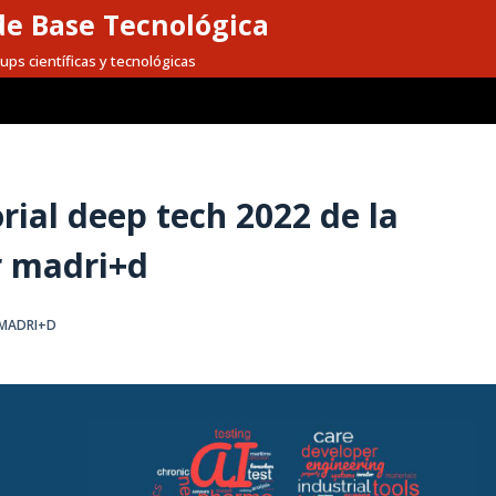
e Base Tecnológica
ups científicas y tecnológicas
orial deep tech 2022 de la
r madri+d
 MADRI+D