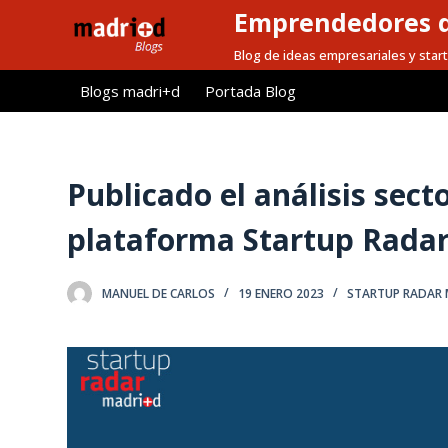
Emprendedores d
S
a
Blog de ideas empresariales y start
l
Blogs madri+d
Portada Blog
t
a
r
a
Publicado el análisis sect
l
plataforma Startup Rada
c
o
n
MANUEL DE CARLOS
19 ENERO 2023
STARTUP RADAR
t
e
n
i
d
o