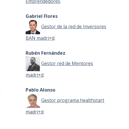
Emprendedores
.
Gabriel Flores
Gestor de la red de Inversores
BAN madri+d
.
Rubén Fernández
Gestor red de Mentores
madri+d
.
Pablo Alonso
-
Gestor programa healthstart
madri+d
.