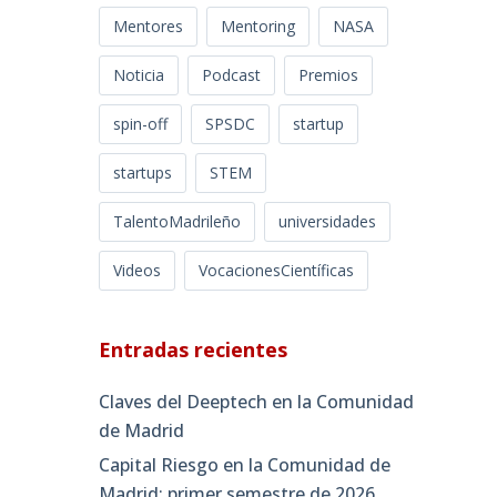
Mentores
Mentoring
NASA
Noticia
Podcast
Premios
spin-off
SPSDC
startup
startups
STEM
TalentoMadrileño
universidades
Videos
VocacionesCientíficas
Entradas recientes
Claves del Deeptech en la Comunidad
de Madrid
Capital Riesgo en la Comunidad de
Madrid: primer semestre de 2026