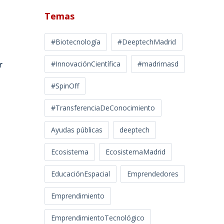
Temas
#Biotecnología
#DeeptechMadrid
r
#InnovaciónCientífica
#madrimasd
#SpinOff
#TransferenciaDeConocimiento
Ayudas públicas
deeptech
Ecosistema
EcosistemaMadrid
EducaciónEspacial
Emprendedores
Emprendimiento
EmprendimientoTecnológico