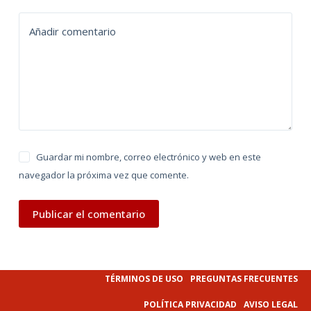
t
Añadir comentario
i
v
e
:
Guardar mi nombre, correo electrónico y web en este
navegador la próxima vez que comente.
Publicar el comentario
TÉRMINOS DE USO
PREGUNTAS FRECUENTES
POLÍTICA PRIVACIDAD
AVISO LEGAL