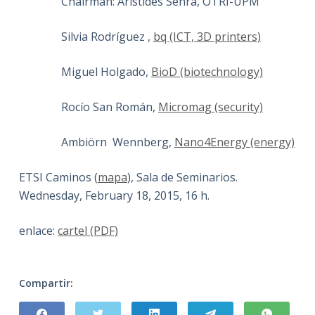
Chairman: Arístides Senra, OTRI-UPM
Silvia Rodríguez ,
bq (ICT, 3D printers)
Miguel Holgado,
BioD (biotechnology)
Rocío San Román,
Micromag (security)
Ambiörn Wennberg,
Nano4Energy (energy)
ETSI Caminos (
mapa
), Sala de Seminarios.
Wednesday, February 18, 2015, 16 h.
enlace:
cartel (PDF)
Compartir: