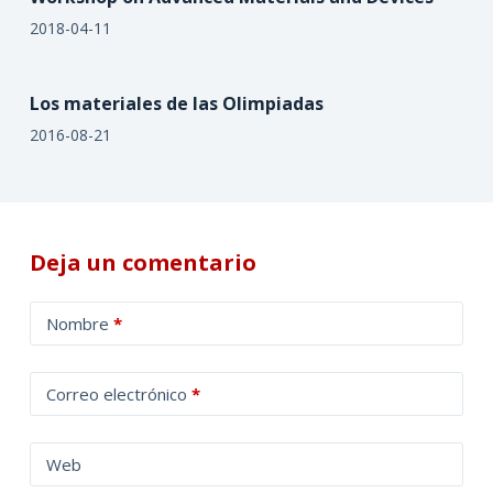
2018-04-11
Los materiales de las Olimpiadas
2016-08-21
Deja un comentario
A
Nombre
*
l
t
Correo electrónico
*
e
r
n
Web
a