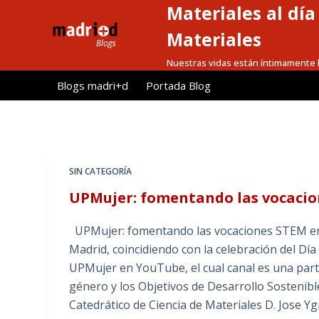
Materiales al dí
S
a
Materiales
l
Nuestras vidas están íntimamente l
t
Blogs madri+d
Portada Blog
a
r
a
l
c
SIN CATEGORÍA
o
UPMujer: fomentando las vocacio
n
t
UPMujer: fomentando las vocaciones STEM entr
e
Madrid, coincidiendo con la celebración del Día
n
UPMujer en YouTube, el cual canal es una par
i
género y los Objetivos de Desarrollo Sostenibl
d
Catedrático de Ciencia de Materiales D. Jose Y
o