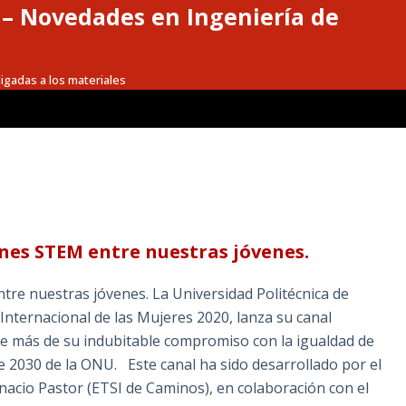
a – Novedades en Ingeniería de
igadas a los materiales
nes STEM entre nuestras jóvenes.
e nuestras jóvenes. La Universidad Politécnica de
 Internacional de las Mujeres 2020, lanza su canal
te más de su indubitable compromiso con la igualdad de
e 2030 de la ONU. Este canal ha sido desarrollado por el
gnacio Pastor (ETSI de Caminos), en colaboración con el