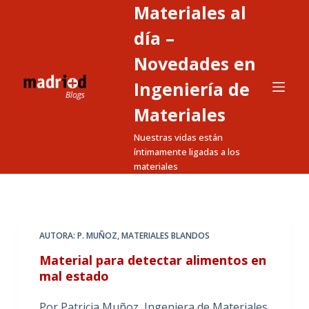
Materiales al
S
a
día –
l
Novedades en
t
Ingeniería de
a
r
Materiales
a
Nuestras vidas están
l
íntimamente ligadas a los
c
materiales
o
n
t
e
AUTORA: P. MUÑOZ
,
MATERIALES BLANDOS
n
Material para detectar alimentos en
i
mal estado
d
o
Por Patricia Muñoz, Ingeniera de Materiales