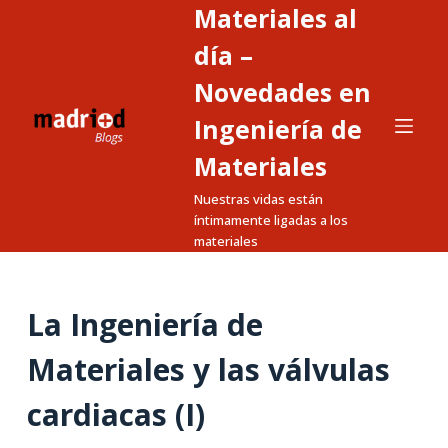
Materiales al
S
a
día –
l
Novedades en
t
Ingeniería de
a
r
Materiales
a
Nuestras vidas están
l
íntimamente ligadas a los
c
materiales
o
n
t
La Ingeniería de
e
Materiales y las válvulas
n
i
cardiacas (I)
d
o