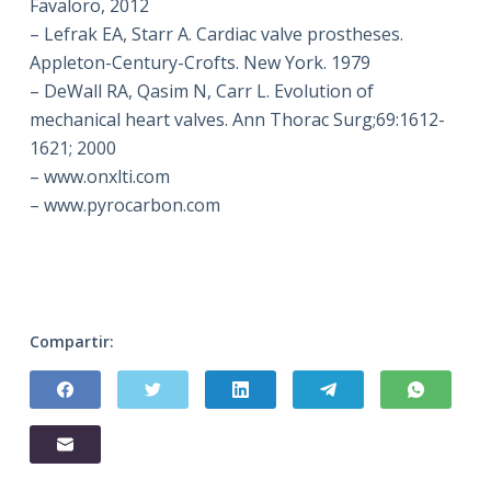
Favaloro, 2012
– Lefrak EA, Starr A. Cardiac valve prostheses.
Appleton-Century-Crofts. New York. 1979
– DeWall RA, Qasim N, Carr L. Evolution of
mechanical heart valves. Ann Thorac Surg;69:1612-
1621; 2000
– www.onxlti.com
– www.pyrocarbon.com
Compartir: