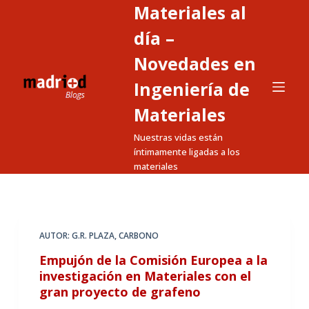
Materiales al
S
a
día –
l
Novedades en
t
Ingeniería de
a
r
Materiales
a
Nuestras vidas están
l
íntimamente ligadas a los
c
materiales
o
n
t
e
AUTOR: G.R. PLAZA
,
CARBONO
n
Empujón de la Comisión Europea a la
i
investigación en Materiales con el
d
gran proyecto de grafeno
o