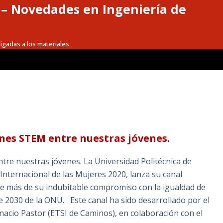
a – Novedades en Ingeniería de
igadas a los materiales
nes STEM entre nuestras jóvenes.
e nuestras jóvenes. La Universidad Politécnica de
 Internacional de las Mujeres 2020, lanza su canal
te más de su indubitable compromiso con la igualdad de
e 2030 de la ONU. Este canal ha sido desarrollado por el
gnacio Pastor (ETSI de Caminos), en colaboración con el