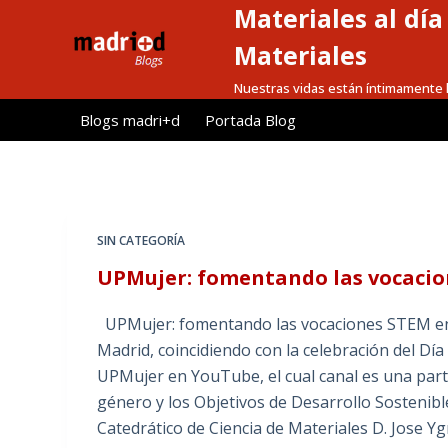
Materiales al dí
S
a
Materiales
l
Nuestras vidas están íntimamente l
t
Blogs madri+d
Portada Blog
a
r
a
l
c
SIN CATEGORÍA
o
UPMujer: fomentando las vocacio
n
t
UPMujer: fomentando las vocaciones STEM entr
e
Madrid, coincidiendo con la celebración del Día
n
UPMujer en YouTube, el cual canal es una par
i
género y los Objetivos de Desarrollo Sostenibl
d
Catedrático de Ciencia de Materiales D. Jose Y
o