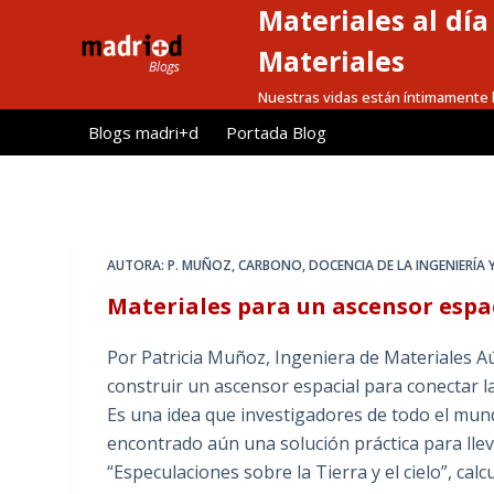
Materiales al dí
S
a
Materiales
l
Nuestras vidas están íntimamente l
t
Blogs madri+d
Portada Blog
a
r
a
l
c
AUTORA: P. MUÑOZ
,
CARBONO
,
DOCENCIA DE LA INGENIERÍA 
o
Materiales para un ascensor espa
n
t
Por Patricia Muñoz, Ingeniera de Materiales 
e
construir un ascensor espacial para conectar la
n
Es una idea que investigadores de todo el mu
i
encontrado aún una solución práctica para lleva
d
“Especulaciones sobre la Tierra y el cielo”, ca
o