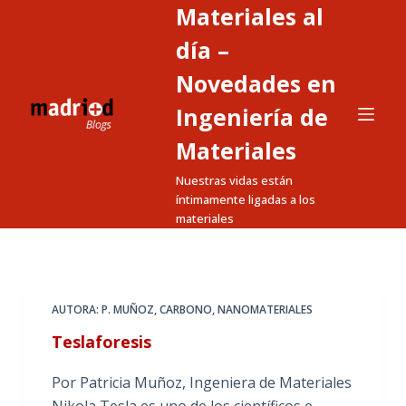
Materiales al
S
a
día –
l
Novedades en
t
Ingeniería de
a
r
Materiales
a
Nuestras vidas están
l
íntimamente ligadas a los
c
materiales
o
n
t
e
AUTORA: P. MUÑOZ
,
CARBONO
,
NANOMATERIALES
n
Teslaforesis
i
d
Por Patricia Muñoz, Ingeniera de Materiales
o
Nikola Tesla es uno de los científicos e