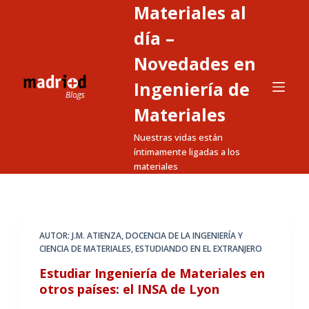
Materiales al
S
a
día –
l
Novedades en
t
Ingeniería de
a
r
Materiales
a
Nuestras vidas están
l
íntimamente ligadas a los
c
materiales
o
n
t
e
AUTOR: J.M. ATIENZA
,
DOCENCIA DE LA INGENIERÍA Y
n
CIENCIA DE MATERIALES
,
ESTUDIANDO EN EL EXTRANJERO
i
Estudiar Ingeniería de Materiales en
d
otros países: el INSA de Lyon
o