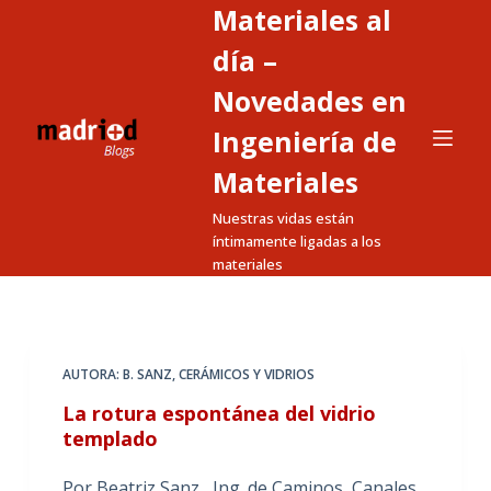
Materiales al
S
a
día –
l
Novedades en
t
Ingeniería de
a
r
Materiales
a
Nuestras vidas están
l
íntimamente ligadas a los
c
materiales
o
n
t
e
AUTORA: B. SANZ
,
CERÁMICOS Y VIDRIOS
n
La rotura espontánea del vidrio
i
templado
d
o
Por Beatriz Sanz , Ing. de Caminos, Canales