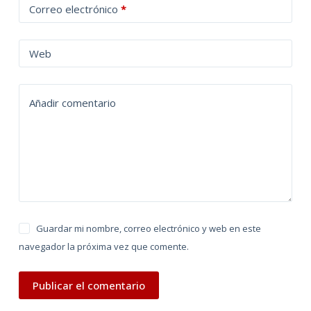
Correo electrónico
*
e
r
n
Web
a
t
Añadir comentario
i
v
e
:
Guardar mi nombre, correo electrónico y web en este
navegador la próxima vez que comente.
Publicar el comentario