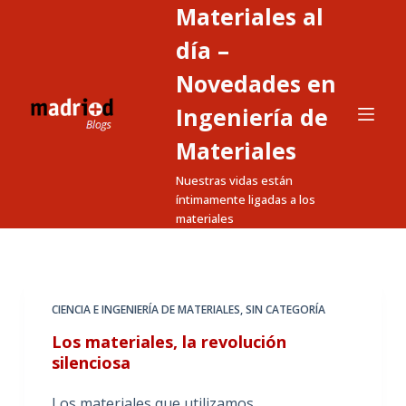
Materiales al
S
a
día –
l
Novedades en
t
Ingeniería de
a
r
Materiales
a
Nuestras vidas están
l
íntimamente ligadas a los
c
materiales
o
n
t
e
CIENCIA E INGENIERÍA DE MATERIALES
,
SIN CATEGORÍA
n
Los materiales, la revolución
i
silenciosa
d
o
Los materiales que utilizamos