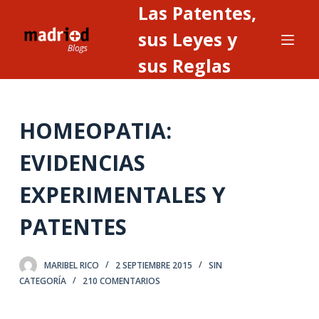
Las Patentes,
S
a
sus Leyes y
l
sus Reglas
t
a
r
HOMEOPATIA:
a
l
EVIDENCIAS
c
o
EXPERIMENTALES Y
n
t
PATENTES
e
n
MARIBEL RICO
2 SEPTIEMBRE 2015
SIN
i
CATEGORÍA
210 COMENTARIOS
d
o