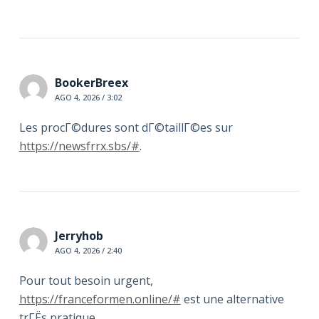
BookerBreex
AGO 4, 2026 / 3:02
Les procГ©dures sont dГ©taillГ©es sur
https://newsfrrx.sbs/#
.
Jerryhob
AGO 4, 2026 / 2:40
Pour tout besoin urgent,
https://franceformen.online/#
est une alternative
trГЁs pratique.