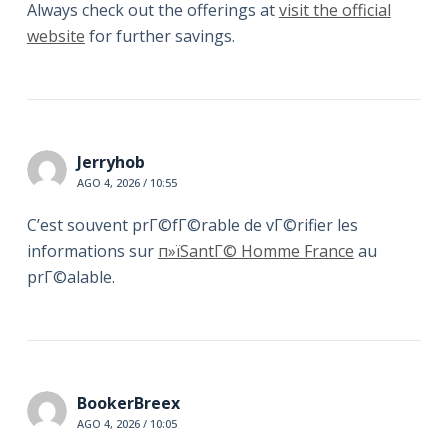
Always check out the offerings at
visit the official
website
for further savings.
Jerryhob
AGO 4, 2026 / 10:55
C’est souvent prГ©fГ©rable de vГ©rifier les
informations sur
п»їSantГ© Homme France
au
prГ©alable.
BookerBreex
AGO 4, 2026 / 10:05