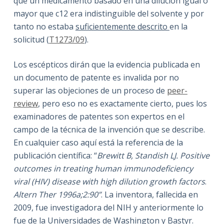
que un medicamento basado en una dilución igual o
mayor que c12 era indistinguible del solvente y por
tanto no estaba
suficientemente descrito
en la
solicitud (
T1273/09
).
Los escépticos dirán que la evidencia publicada en
un documento de patente es invalida por no
superar las objeciones de un proceso de
peer-
review
, pero eso no es exactamente cierto, pues los
examinadores de patentes son expertos en el
campo de la técnica de la invención que se describe.
En cualquier caso aquí está la referencia de la
publicación científica: “
Brewitt B, Standish LJ. Positive
outcomes in treating human immunodeficiency
viral (HIV) disease with high dilution growth factors
.
Altern Ther 1996a;2:90”
. La inventora, fallecida en
2009, fue investigadora del NIH y anteriormente lo
fue de la Universidades de Washington y Bastyr.